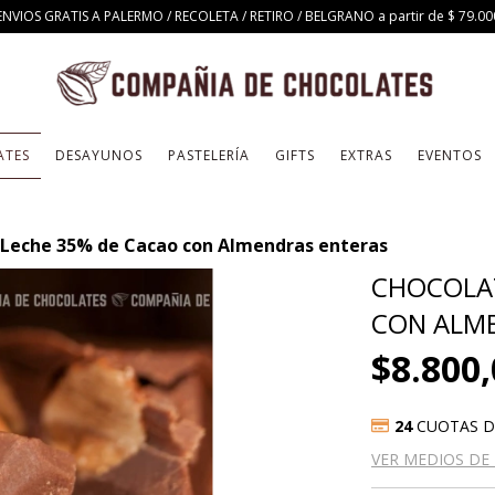
ENVIOS GRATIS A PALERMO / RECOLETA / RETIRO / BELGRANO a partir de $ 79.00
ATES
DESAYUNOS
PASTELERÍA
GIFTS
EXTRAS
EVENTOS
 Leche 35% de Cacao con Almendras enteras
CHOCOLAT
CON ALM
$8.800
24
CUOTAS 
VER MEDIOS DE