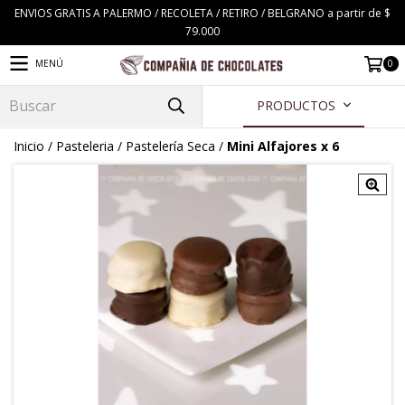
ENVIOS GRATIS A PALERMO / RECOLETA / RETIRO / BELGRANO a partir de $
79.000
0
MENÚ
PRODUCTOS
Inicio
/
Pasteleria
/
Pastelería Seca
/
Mini Alfajores x 6