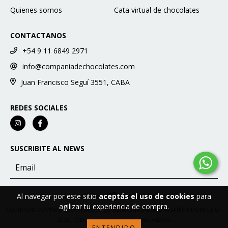
Quienes somos
Cata virtual de chocolates
CONTACTANOS
+54 9 11 6849 2971
info@companiadechocolates.com
Juan Francisco Seguí 3551, CABA
REDES SOCIALES
SUSCRIBITE AL NEWS
Al navegar por este sitio
aceptás el uso de cookies
para
agilizar tu experiencia de compra.
COPYRIGHT COMPAÑÍA DE CHOCOLATES: DESAYUNOS & CHOCOLATES A DOMICILIO -
2026. TODOS LOS DERECHOS RESERVADOS.
ENTENDIDO