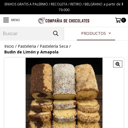
ENVIOS GRATIS A PALERMO / RECOLETA / RETIRO / BELGRANO a partir de $
79.000
0
MENÚ
PRODUCTOS
Inicio
/
Pasteleria
/
Pastelería Seca
/
Budin de Limón y Amapola