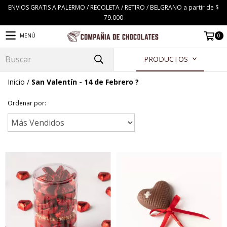
ENVIOS GRATIS A PALERMO / RECOLETA / RETIRO / BELGRANO a partir de $
79.000
0
MENÚ
PRODUCTOS
Inicio
/
San Valentín - 14 de Febrero ?
Ordenar por: