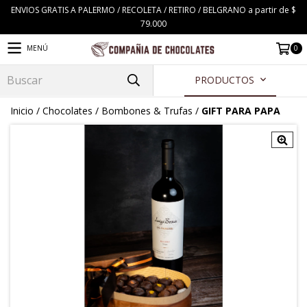
ENVIOS GRATIS A PALERMO / RECOLETA / RETIRO / BELGRANO a partir de $
79.000
0
MENÚ
PRODUCTOS
Inicio
/
Chocolates
/
Bombones & Trufas
/
GIFT PARA PAPA