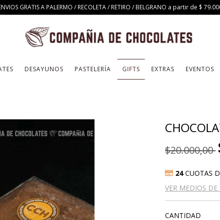
ENVIOS GRATIS A PALERMO / RECOLETA / RETIRO / BELGRANO a partir de $ 79.00
ATES
DESAYUNOS
PASTELERÍA
GIFTS
EXTRAS
EVENTOS
CHOCOLAT
$20.000,00
24
CUOTAS 
VER MEDIOS DE
CANTIDAD