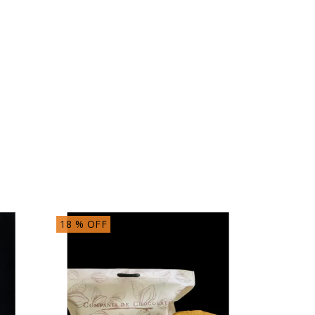
18
% OFF